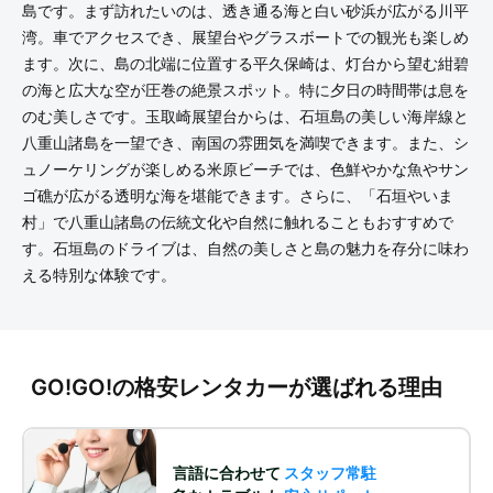
島です。まず訪れたいのは、透き通る海と白い砂浜が広がる川平
湾。車でアクセスでき、展望台やグラスボートでの観光も楽しめ
ます。次に、島の北端に位置する平久保崎は、灯台から望む紺碧
の海と広大な空が圧巻の絶景スポット。特に夕日の時間帯は息を
のむ美しさです。玉取崎展望台からは、石垣島の美しい海岸線と
八重山諸島を一望でき、南国の雰囲気を満喫できます。また、シ
ュノーケリングが楽しめる米原ビーチでは、色鮮やかな魚やサン
ゴ礁が広がる透明な海を堪能できます。さらに、「石垣やいま
村」で八重山諸島の伝統文化や自然に触れることもおすすめで
す。石垣島のドライブは、自然の美しさと島の魅力を存分に味わ
える特別な体験です。
GO!GO!の格安レンタカーが選ばれる理由
言語に合わせて
スタッフ常駐