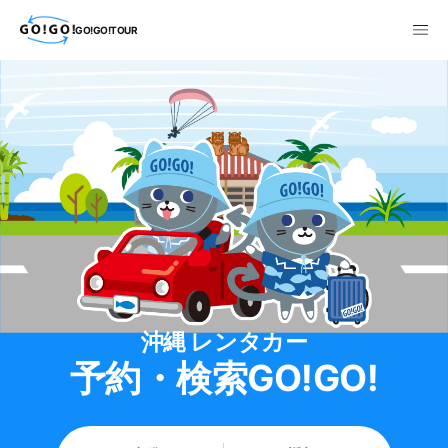
GO!GO!TOUR
沖縄 レンタカー
予約・検索GO!GO!