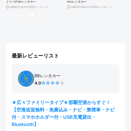
ブ♪
険・補償フルカバープラ
ミツバチGoレンタカー
mrcレンタカー
P
ン 宮古空港・下地島空港
沖縄県宮古島市平良西里１１２４−６
沖縄県宮古島市平良字西里１８８０－１
送迎無料
最新レビューリスト
BBレンタカー
4.0
★広々ファミリータイプ★那覇空港からすぐ！
【空港送迎無料・免責込み・ナビ・禁煙車・ナビ
付・スマホホルダー付・USB充電貸出・
Bluetooth】