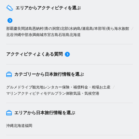
エリアからアクティビティを選ぶ
那覇
慶良間諸島
恩納村(青の洞窟)
北部(水納島/瀬底島/本部等)
美ら海水族館
北谷
沖縄中部
糸満
南城市
宮古島
石垣島
北海道
アクティビティよくある質問
カテゴリーから日本旅行情報を選ぶ
グルメ
ドライブ
観光地
レンタカー
保険・補償
料金・相場
お土産
マリンアクティビティ
モデルプラン
体験
気温・気候
空港
エリアから日本旅行情報を選ぶ
沖縄
北海道
福岡