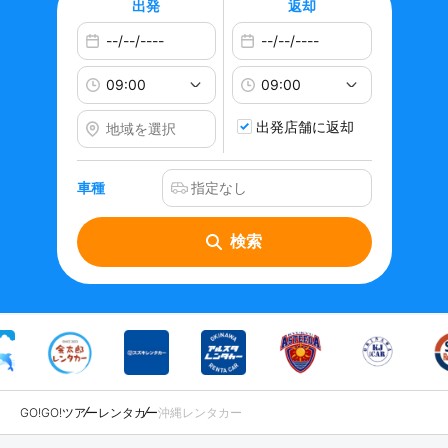
出発
返却
出発店舗に返却
車種
検索
GO!GO!ツアー
レンタカー
沖縄レンタカー