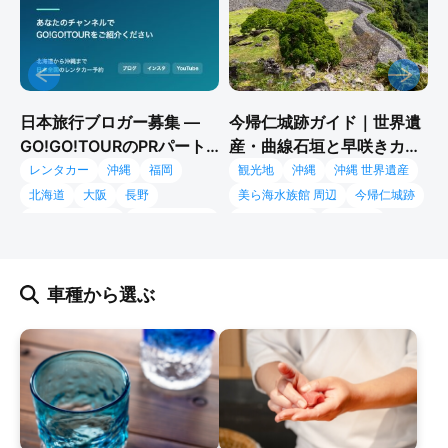
日本旅行ブロガー募集 —
今帰仁城跡ガイド｜世界遺
GO!GO!TOURのPRパート
産・曲線石垣と早咲きカン
ナー
ヒザクラ、沖縄北部ドライ
レンタカー
沖縄
福岡
観光地
沖縄
沖縄 世界遺産
ブの本命
北海道
大阪
長野
美ら海水族館 周辺
今帰仁城跡
沖縄 レンタカー
GO!GO!TOUR
今帰仁グスク
北山王国
旅行ブロガー募集
沖縄 桜
カンヒザクラ
PRパートナー募集
沖縄北部 観光
沖縄 ドライブ
車種から選ぶ
ブロガー タイアップ
沖縄 グスク
旅行 インフルエンサー 募集
レンタカー 体験 募集
日本全国 レンタカー
車中泊 ドライブ旅
北海道 ドライブ
九州 ドライブ