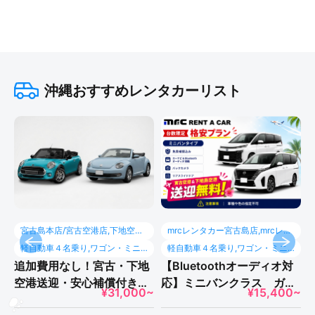
沖縄おすすめレンタカーリスト
宮古島本店/宮古空港店,下地空港
mrcレンタカー宮古島店,mrcレン
送迎
タカー下地島空港店
軽自動車４名乗り,ワゴン・ミニ
軽自動車４名乗り,ワゴン・ミニ
バン7〜8名乗り,中型・SUV,バイ
バン7〜8名乗り,中型・SUV,バイ
追加費用なし！宮古・下地
【Bluetoothオーディオ対
ク,キャンピングカー6名乗り/7名
ク,キャンピングカー6名乗り/7名
空港送迎・安心補償付き✨
応】ミニバンクラス ガソ
乗り
乗り
¥31,000~
¥15,400~
オープンカーで快適ドライ
リン満タン不要 安心の保