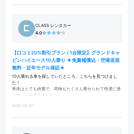
CLASS レンタカー
4.0
【口コミ20%割引プラン / 1台限定】グランドキャ
ビンハイエース10人乗り ★免責補償込・空港送迎
無料・近年モデル保証★
10人乗れる車を探していたところ、こちらを見つけまし
た！
車体はとても綺麗で、荷物もたくさん乗せられて快適に過
ごすことができました。
ホテル返却が可能なところも助かりました。
2025-04-27
ウェルカムドリンクのサービスも嬉しかったです。