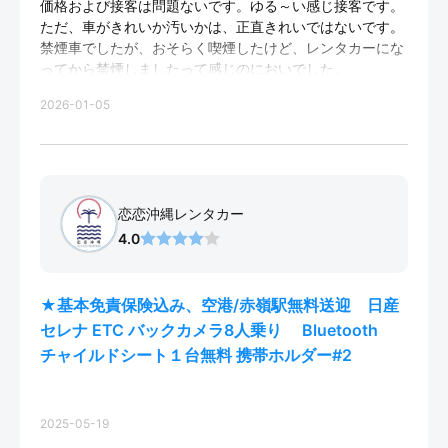
価格および接客は問題ないです。ゆる～い感じ接客です。
ただ、車がきれいか汚いかは、正直きれいではないです。
禁煙車でしたが、おそらく喫煙したけど、レンタカーにな
ってから禁煙しましたって感じのにおいでした。
シートもそれなり、フロントガラスもそれなり。３泊４日
2026-01-05
で３万なので我慢しました。
学生や節約したい方向きです。
新婚旅行や初めての沖縄の方はやめたほうがいいです。
安くて大きい車を借りたい人向けのとこです。
恋恋沖縄レンタカー
4.0
★基本免責保険込み、空港/赤嶺駅無料送迎 日産
セレナ ETC バックカメラ8人乗り Bluetooth
チャイルドシート１台無料 携帯ホルダー#2
2025-05-19