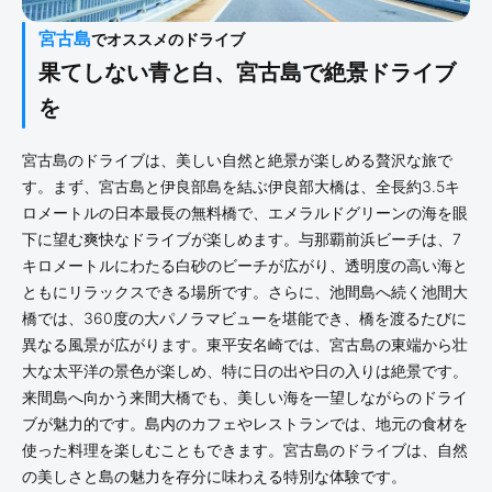
宮古島
でオススメのドライブ
果てしない青と白、宮古島で絶景ドライブ
を
宮古島のドライブは、美しい自然と絶景が楽しめる贅沢な旅で
す。まず、宮古島と伊良部島を結ぶ伊良部大橋は、全長約3.5キ
ロメートルの日本最長の無料橋で、エメラルドグリーンの海を眼
下に望む爽快なドライブが楽しめます。与那覇前浜ビーチは、7
キロメートルにわたる白砂のビーチが広がり、透明度の高い海と
ともにリラックスできる場所です。さらに、池間島へ続く池間大
橋では、360度の大パノラマビューを堪能でき、橋を渡るたびに
異なる風景が広がります。東平安名崎では、宮古島の東端から壮
大な太平洋の景色が楽しめ、特に日の出や日の入りは絶景です。
来間島へ向かう来間大橋でも、美しい海を一望しながらのドライ
ブが魅力的です。島内のカフェやレストランでは、地元の食材を
使った料理を楽しむこともできます。宮古島のドライブは、自然
の美しさと島の魅力を存分に味わえる特別な体験です。