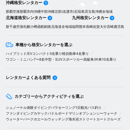
沖縄格安レンタカー
那覇空港
那覇市内
沖縄中部
沖縄北部(名護市)
石垣島
宮古島
沖縄全地域
北海道格安レンタカー
九州格安レンタカー
新千歳空港
札幌
小樽
函館
釧路
北海道全地域
福岡
熊本
長崎
佐賀
大分
宮崎
鹿児島
車種から格安レンタカーを選ぶ
ハイブリッド/EV
コンパクト5名乗り
軽自動車4名乗り
ワゴン・ミニバン7〜8名
中型・SUV
スポーツカー
高級車/外車
10名乗り
レンタカーよくある質問
カテゴリーからアクティビティを選ぶ
シュノーケル
体験ダイビング
パラセーリング
1日観光バス
釣り
ファンダイビング
カヤック
パドルボード
マリンオプション
シーウォーク
ウォーターパーク
ホエールウォッチング
海水浴
ストリートカート
クルーズ