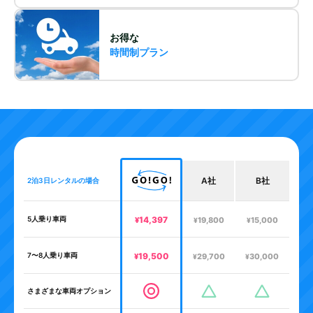
お得な
時間制プラン
A
社
B
社
2泊3日レンタルの場合
5人乗り車両
14,397
¥
19,800
15,000
¥
¥
7〜8人乗り車両
19,500
¥
29,700
30,000
¥
¥
さまざまな車両オプション