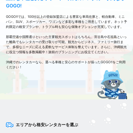
GOGO!
GOGO!!では、100社以上の登録加盟店による豊富な車両在庫と、軽自動車、ミニ
バン、SUV、スポーツカー、ワゴンなど多彩な車種をご用意しています。ネット予
約限定の格安プランや、トラブル時も安心な保険オプションが充実しています。
那覇空港や国際通りといった主要観光スポットはもちろん、宮古島や石垣島といっ
た離島でもレンタカーの受け取りが可能。観光からビジネス、ファミリー旅行ま
で、多様なニーズに応える柔軟なサービス体制を整えています。さらに、沖縄観光
に役立つ情報を多数掲載中！旅前のプランニングにお役立てください。
沖縄でのレンタカーなら、選べる車種と安心のサポートが揃ったGOGO!!をご利用
ください！
エリアから格安レンタカーを選ぶ