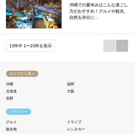
沖縄での夏休みはこんな過ごし
方がおすすめ！グルメや観光、
自然を存分に…
13件中 1〜10件を表示


エリアから選ぶ
沖縄
福岡
北海道
大阪
長野
カテゴリー
グルメ
ドライブ
観光地
レンタカー