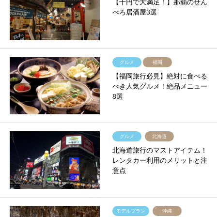
【千円で大満足！】那覇のせん
べろ居酒屋3選
グルメ
福岡
【福岡旅行必見】絶対に食べる
べき人気グルメ！絶品メニュー
8選
グルメ
北海道
北海道旅行のマストアイテム！
レンタカー利用のメリットと注
意点
モデルプラン
沖縄