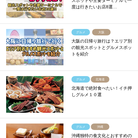
スポットや主要ターミナルで一
度は行きたいお店8選…
グルメ
大阪
大阪の日帰り旅行は？エリア別
の観光スポットとグルメスポッ
トを紹介
グルメ
北海道
北海道で絶対食べたい！イチ押
しグルメ１０選
グルメ
沖縄
沖縄独特の食文化とおすすめの