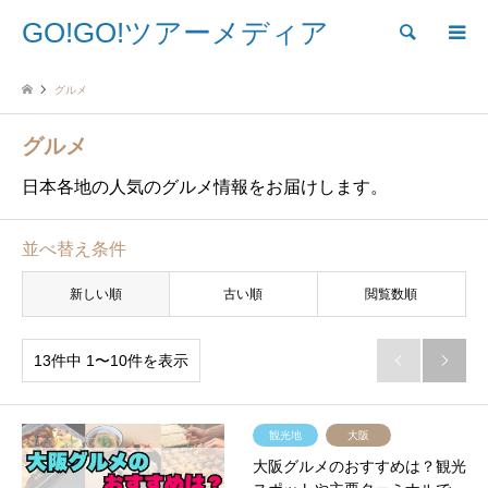
GO!GO!ツアーメディア
検索
グルメ
グルメ
日本各地の人気のグルメ情報をお届けします。
並べ替え条件
新しい順
古い順
閲覧数順
13件中 1〜10件を表示


観光地
大阪
大阪グルメのおすすめは？観光