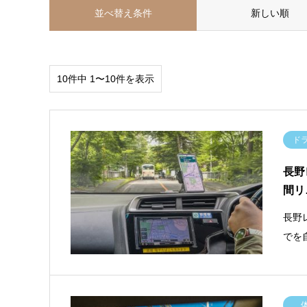
並べ替え条件
新しい順
10件中 1〜10件を表示
ド
長野
間リ
長野
でを