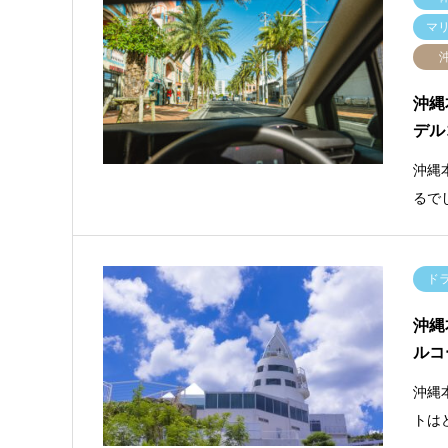
マ
沖縄
デル
沖縄
るで
ド
沖縄
ルコ
沖縄
トは