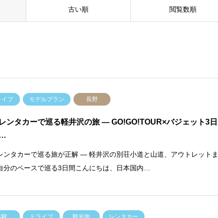
古い順
閲覧数順
ライブ
モデルプラン
長野
レンタカーで巡る軽井沢の旅 — GO!GO!TOUR×バジェット3日
…
レンタカーで巡る旅が正解 — 軽井沢の別荘小道と山道、アウトレット
自分のペースで巡る3日間こんにちは、日本国内…
体験
ドライブ
観光地
レンタカー