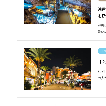
沖縄
を存
沖縄
暑い
ド
【２
20
の人