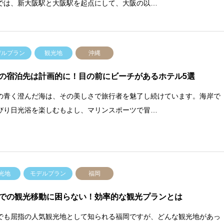
では、新大阪駅と大阪駅を起点にして、大阪の以…
デルプラン
観光地
沖縄
の宿泊先は計画的に！目の前にビーチがあるホテル5選
の青く澄んだ海は、その美しさで旅行者を魅了し続けています。海岸で
びり日光浴を楽しむもよし、マリンスポーツで冒…
光地
モデルプラン
福岡
での観光移動に困らない！効率的な観光プランとは
でも屈指の人気観光地として知られる福岡ですが、どんな観光地があっ