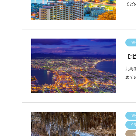
てど
観
【北
北海
めて
観
ド