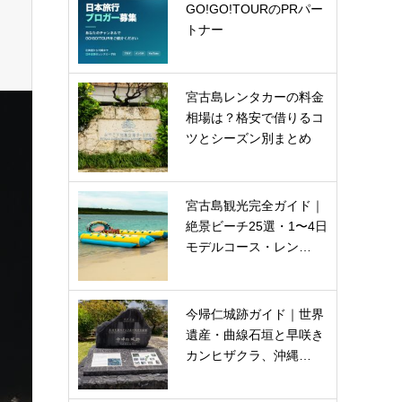
GO!GO!TOURのPRパー
トナー
宮古島レンタカーの料金
相場は？格安で借りるコ
ツとシーズン別まとめ
宮古島観光完全ガイド｜
絶景ビーチ25選・1〜4日
モデルコース・レン…
今帰仁城跡ガイド｜世界
遺産・曲線石垣と早咲き
カンヒザクラ、沖縄…