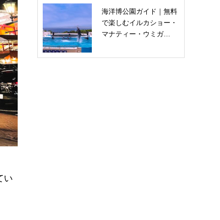
海洋博公園ガイド｜無料
で楽しむイルカショー・
マナティー・ウミガ…
てい