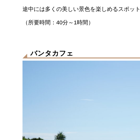
途中には多くの美しい景色を楽しめるスポッ
（所要時間：
40
分～
1
時間）
バンタカフェ