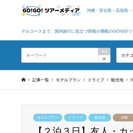
沖縄・宮古島・石垣島・
デルコースまで、国内旅行に役立つ情報が満載のGO!GO!
and
カテ
or
記事一覧
モデルプラン
ドライブ
観光地
モデルプラン
ドライブ
観光地
沖縄
【２泊３日】友人・カ