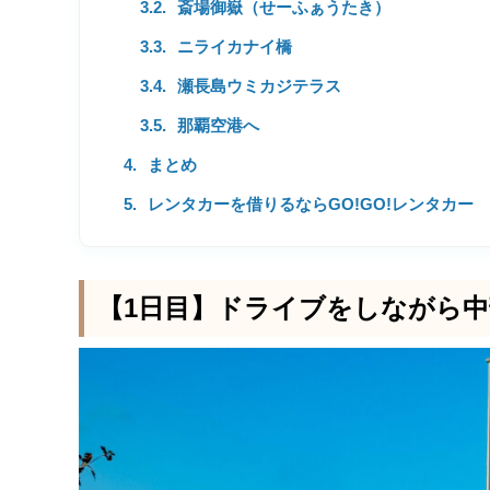
斎場御嶽（せーふぁうたき）
ニライカナイ橋
瀬長島ウミカジテラス
那覇空港へ
まとめ
レンタカーを借りるならGO!GO!レンタカー
【1日目】ドライブをしながら