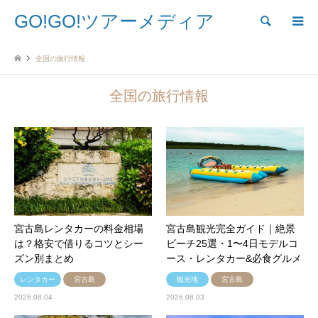
GO!GO!ツアーメディア
検索
全国の旅行情報
全国の旅行情報
宮古島レンタカーの料金相場
宮古島観光完全ガイド｜絶景
は？格安で借りるコツとシー
ビーチ25選・1〜4日モデルコ
ズン別まとめ
ース・レンタカー&必食グルメ
レンタカー
宮古島
観光地
宮古島
2026.08.04
2026.08.03