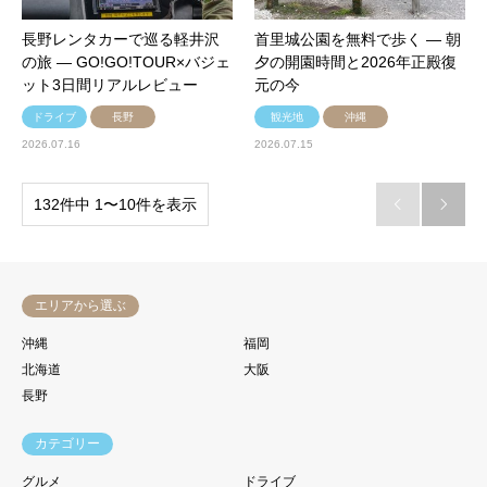
長野レンタカーで巡る軽井沢
首里城公園を無料で歩く — 朝
の旅 — GO!GO!TOUR×バジェ
夕の開園時間と2026年正殿復
ット3日間リアルレビュー
元の今
ドライブ
長野
観光地
沖縄
2026.07.16
2026.07.15
132件中 1〜10件を表示


エリアから選ぶ
沖縄
福岡
北海道
大阪
長野
カテゴリー
グルメ
ドライブ