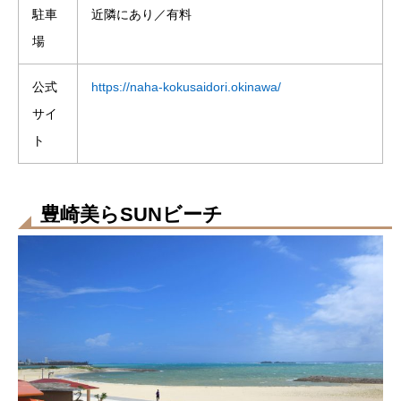
駐車
近隣にあり／有料
場
公式
https://naha-kokusaidori.okinawa/
サイ
ト
豊崎美らSUNビーチ