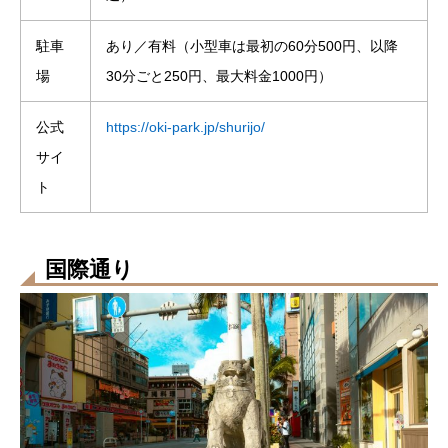
駐車
あり／有料（小型車は最初の60分500円、以降
場
30分ごと250円、最大料金1000円）
公式
https://oki-park.jp/shurijo/
サイ
ト
国際通り