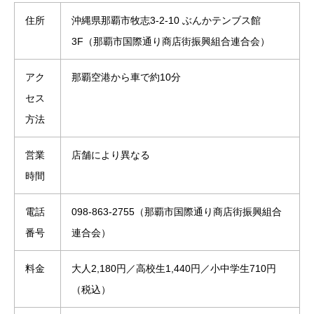
住所
沖縄県那覇市牧志3-2-10 ぶんかテンブス館
3F（那覇市国際通り商店街振興組合連合会）
アク
那覇空港から車で約10分
セス
方法
営業
店舗により異なる
時間
電話
098-863-2755（那覇市国際通り商店街振興組合
番号
連合会）
料金
大人2,180円／高校生1,440円／小中学生710円
（税込）