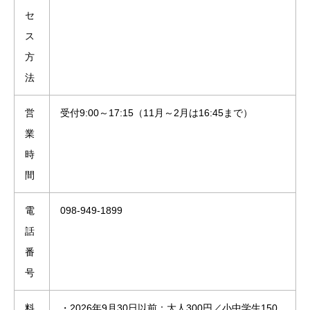
セ
ス
方
法
営
受付9:00～17:15（11月～2月は16:45まで）
業
時
間
電
098-949-1899
話
番
号
料
・2026年9月30日以前：大人300円／小中学生150