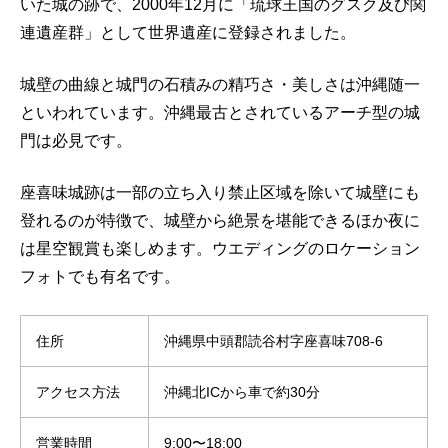
いた城の跡で、2000年12月に「琉球王国のグスク及び関
連遺産群」として世界遺産に登録されました。
城壁の曲線と城門の石積みの精巧さ・美しさは沖縄随一
といわれています。沖縄最古とされているアーチ型の城
門は必見です。
座喜味城跡は一部の立ち入り禁止区域を除いて城壁にも
登れるのが特徴で、城壁から絶景を堪能できるほか夜に
は星空観賞も楽しめます。ウエディングのロケーション
フォトでも有名です。
住所
沖縄県中頭郡読谷村字座喜味708-6
アクセス方法
沖縄北ICから車で約30分
営業時間
9:00〜18:00