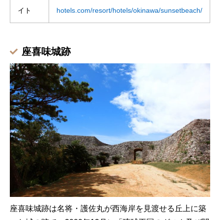
イト
hotels.com/resort/hotels/okinawa/sunsetbeach/
座喜味城跡
座喜味城跡は名将・護佐丸が西海岸を見渡せる丘上に築