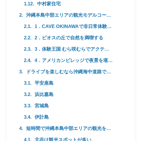
中村家住宅
沖縄本島中部エリアの観光モデルコース【初心者必見】
1．CAVE OKINAWAで非日常体験を味わう
2．ビオスの丘で自然を満喫する
3．体験王国 むら咲むらでアクティビティを楽しむ
4．アメリカンビレッジで夜景を堪能する
ドライブを楽しむなら沖縄海中道路で離島巡りがおすすめ
平安座島
浜比嘉島
宮城島
伊計島
短時間で沖縄本島中部エリアの観光を楽しむなら北谷が最適
北谷は観光スポットが多い