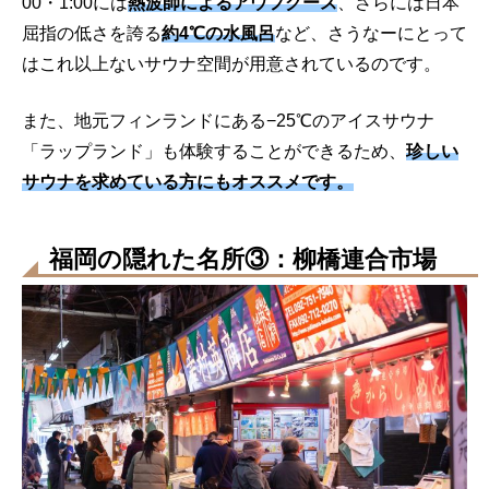
00・1:00には
熱波師によるアウフグース
、さらには日本
屈指の低さを誇る
約4℃の水風呂
など、さうなーにとって
はこれ以上ないサウナ空間が用意されているのです。
また、地元フィンランドにある−25℃のアイスサウナ
「ラップランド」も体験することができるため、
珍しい
サウナを求めている方にもオススメです。
福岡の隠れた名所③：柳橋連合市場