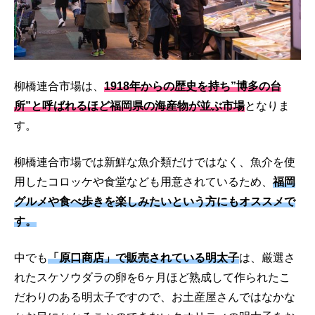
柳橋連合市場は、
1918年からの歴史を持ち”博多の台
所”と呼ばれるほど福岡県の海産物が並ぶ市場
となりま
す。
柳橋連合市場では新鮮な魚介類だけではなく、魚介を使
用したコロッケや食堂なども用意されているため、
福岡
グルメや食べ歩きを楽しみたいという方にもオススメで
す。
中でも
「原口商店」で販売されている明太子
は、厳選さ
れたスケソウダラの卵を6ヶ月ほど熟成して作られたこ
だわりのある明太子ですので、お土産屋さんではなかな