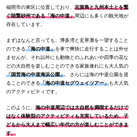
福岡市の東区に位置しており、
志賀島と九州本土とを繋
ぐ陸繋砂州である「海の中道」
周辺にも多くの観光地が
存在しています。
まずはなんと言っても、博多湾と玄界灘を一望すること
のできる
「海の中道」
を車で爽快に走行することは外せ
ませんが、それ以外にも動物とのふれあいや四季の花な
どの大自然を楽しむことのできる家族連れにも大人気の
「国営海の中道海浜公園」
、さらには海の中道公園を巡
ることのできる
「海の中道セグウェイツアー」
も大人気
のアクティビティです。
このように、
海の中道周辺では大自然を満喫するだけで
はなく体験型のアクティビティも充実しているため、子
どもから大人まで幅広い年代の方が楽しむことができま
す。