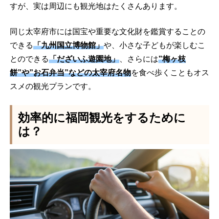
すが、実は周辺にも観光地はたくさんあります。
同じ太宰府市には国宝や重要な文化財を鑑賞することの
できる
「九州国立博物館」
や、小さな子どもが楽しむこ
とのできる
「だざいふ遊園地」
、さらには
”梅ヶ枝
餅”や”お石弁当”などの太宰府名物
を食べ歩くこともオス
スメの観光プランです。
効率的に福岡観光をするために
は？