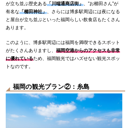
が立ち並ぶ歴史ある
「川端通商店街」
、”お櫛田さん”が
有名な
「櫛田神社」
、さらには博多駅周辺には夜になる
と屋台が立ち並ぶといった福岡らしい飲食店もたくさん
あります。
このように、博多駅周辺には福岡を満喫できるスポット
がたくさんありますし、
福岡空港からのアクセスも非常
に優れている
ため、福岡観光ではハズせない観光スポッ
トなのです。
福岡の観光プラン②：糸島