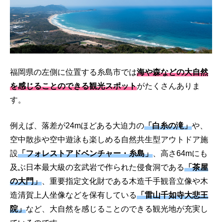
福岡県の左側に位置する糸島市では
海や森などの大自然
を感じることのできる観光スポット
がたくさんありま
す。
例えば、落差が24mほどある大迫力の
「白糸の滝」
や、
空中散歩や空中遊泳も楽しめる自然共生型アウトドア施
設
「フォレストアドベンチャー・糸島」
、高さ64mにも
及ぶ日本最大級の玄武岩で作られた侵食洞である
「茶屋
の大門」
、重要指定文化財である木造千手観音立像や木
造清賀上人坐像などを保有している
「雷山千如寺大悲王
院」
など、大自然を感じることのできる観光地が充実し