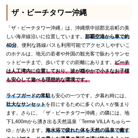
ザ・ビーチタワー沖縄
「ザ・ビーチタワー沖縄」は、沖縄県中頭郡北谷町の美
しい海岸線沿いに位置しています。
那覇空港から車で約
40分
、便利な路線バスも利用可能でアクセスしやすいこ
のホテルは、地元の若者や外国の観光客で賑わうサンセ
ットビーチまで、歩いてすぐの距離にあります。
ビーチ
は人工湾内に位置しており、波が穏やかで小さなお子様
も安心して遊べる理想的な環境です。
ライフガードの常駐
も安心の一つです。夕暮れ時には、
壮大なサンセット
を目にするために多くの人々が集まり
ます。さらに、「ザ・ビーチタワー沖縄」の隣には、地
下1,400mから湧き出る天然温泉「Terme VILLA ちゅらー
ゆ」があります。
海水浴で疲れた体を天然の温泉で癒す