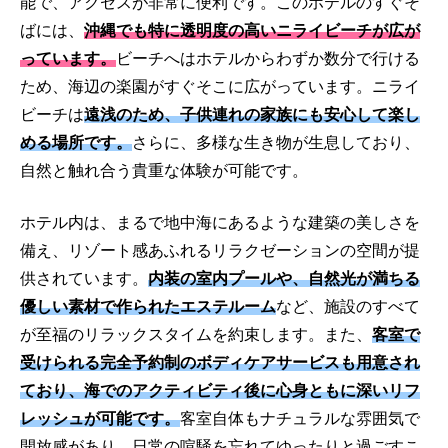
能で、アクセスが非常に便利です。このホテルのすぐそ
ばには、
沖縄でも特に透明度の高いニライビーチが広が
っています。
ビーチへはホテルからわずか数分で行ける
ため、海辺の楽園がすぐそこに広がっています。ニライ
ビーチは
遠浅のため、子供連れの家族にも安心して楽し
める場所です。
さらに、多様な生き物が生息しており、
自然と触れ合う貴重な体験が可能です。
ホテル内は、まるで地中海にあるような建築の美しさを
備え、リゾート感あふれるリラクゼーションの空間が提
供されています。
内装の室内プールや、自然光が満ちる
優しい素材で作られたエステルーム
など、施設のすべて
が至福のリラックスタイムを約束します。また、
客室で
受けられる完全予約制のボディケアサービスも用意され
ており、海でのアクティビティ後に心身ともに深いリフ
レッシュが可能です。
客室自体もナチュラルな雰囲気で
開放感があり、日常の喧騒を忘れてゆったりと過ごすこ