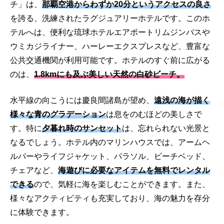
チ」は、
那覇空港からわずか20分というアクセスの良さ
を誇る、洗練されたラグジュアリーホテルです。このホ
テルへは、便利な琉球ホテルエアポートリムジンバスや
ウミカジライナー、ハーレーエクスプレスなど、豊富な
公共交通機関が利用可能です。ホテルのすぐ前に広がる
のは、
1.8kmにも及ぶ美しい天然の白砂ビーチ。
水平線の向こうには慶良間諸島が望め、
遠浅の海が描く
様々な青のグラデーション
は息をのむほどの美しさで
す。特に
夕暮れ時のサンセット
は、忘れられない光景と
なるでしょう。ホテル内のマリンハウスでは、アームヘ
ルパーやライフジャケット、パラソル、ビーチベッド、
チェアなど、
海遊びに必要なアイテムを無料でレンタル
できる
ので、気軽に海を楽しむことができます。また、
様々なアクティビティも充実しており、海の魅力を存分
に体験できます。