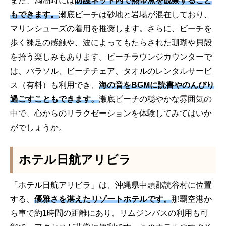
また、満潮時には
防護ネット内で熱帯魚を観察すること
もできます。
瀬底ビーチは砂地と岩場が混在しており、
マリンシューズの着用を推奨します。さらに、ビーチを
歩く裸足の感触や、波によってもたらされた珊瑚や貝殻
を拾う楽しみもあります。ビーチラウンジカウンターで
は、パラソル、ビーチチェア、タオルのレンタルサービ
ス（有料）も利用でき、
海の音をBGMに読書やのんびり
過ごすこともできます。
瀬底ビーチの穏やかな雰囲気の
中で、心からのリラクゼーションを体験してみてはいか
がでしょうか。
ホテル日航アリビラ
「ホテル日航アリビラ」は、沖縄県中頭郡読谷村に位置
する、
優雅さを湛えたリゾートホテルです。
那覇空港か
ら車で約1時間の距離にあり、リムジンバスの利用も可