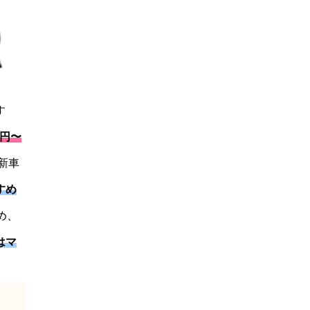
す
0円〜
新車
すめ
め、
はマ