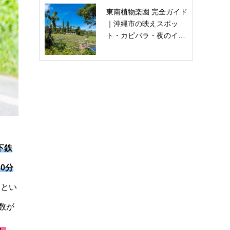
東南植物楽園 完全ガイド
｜沖縄市の映えスポッ
ト・カピバラ・夜のイ…
下鉄
0分
須とい
数が
。