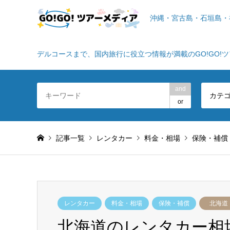
沖縄・宮古島・石垣島・
デルコースまで、国内旅行に役立つ情報が満載のGO!GO!
and
カテ
or
記事一覧
レンタカー
料金・相場
保険・補償
レンタカー
料金・相場
保険・補償
北海道
北海道のレンタカー相