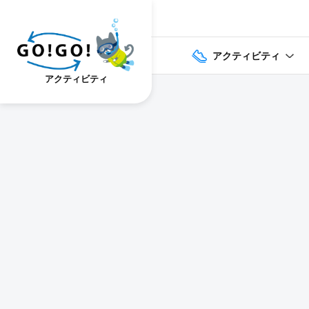
アクティビティ
アクティビティ
1
2
3
7건
개요
스케줄
장소