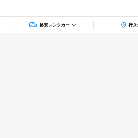
格安レンタカー
行き
상품 및 가
faq
주의사항
리뷰
격 상세