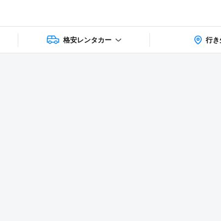
格安レンタカー
行き
상품 및 가
faq
주의사항
리뷰
격 상세