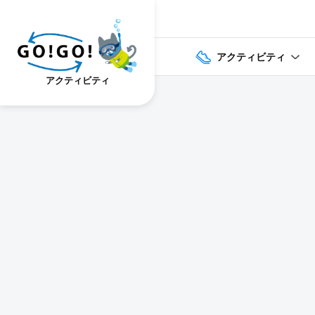
アクティビティ
アクティビティ
1
2
3
7건
개요
스케줄
장소