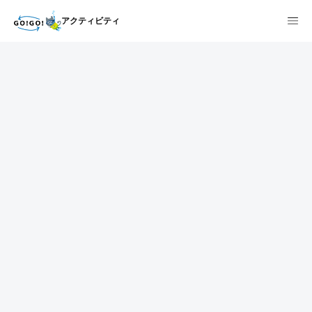
アクティビティ
1
2
3
7건
개요
스케줄
장소
상품 및 가격 상세
faq
주의사항
리뷰