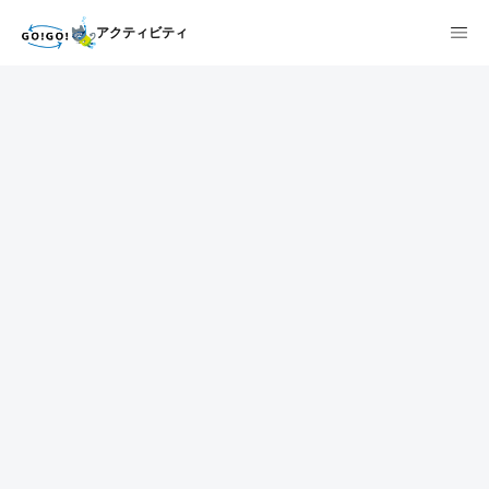
アクティビティ
1
2
3
7건
개요
스케줄
장소
상품 및 가격 상세
faq
주의사항
리뷰