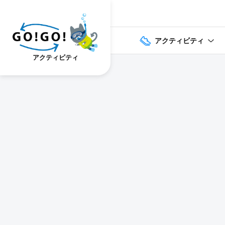
アクティビティ
アクティビティ
1
2
3
7건
개요
스케줄
장소