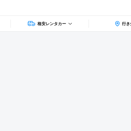
格安レンタカー
行き
상품 및 가
faq
주의사항
리뷰
격 상세