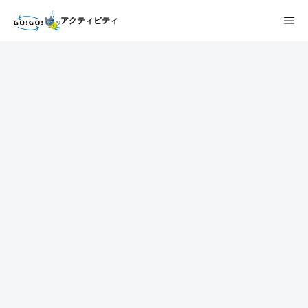
アクティビティ
1
2
3
7건
개요
스케줄
장소
상품 및 가격 상세
faq
주의사항
리뷰