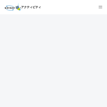
アクティビティ
1
2
3
7건
개요
스케줄
장소
상품 및 가격 상세
faq
주의사항
리뷰