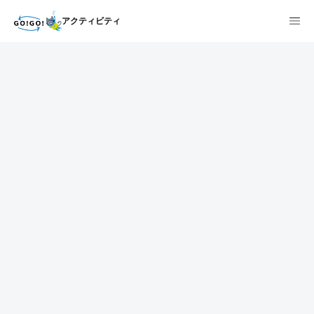
アクティビティ
1
2
3
7건
개요
스케줄
장소
상품 및 가격 상세
faq
주의사항
리뷰