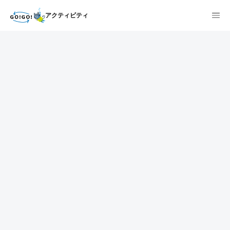
アクティビティ
1
2
3
7건
개요
스케줄
장소
상품 및 가격 상세
faq
주의사항
리뷰