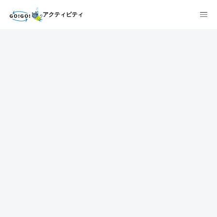
アクティビティ
1
2
3
7건
개요
스케줄
장소
상품 및 가격 상세
faq
주의사항
리뷰