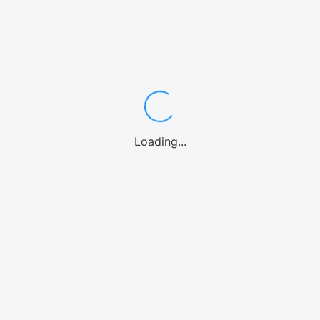
ワゴン・ミニバン7〜8名
中型・SUV
スポーツカー
高級車/外車
10名乗り
レンタカーよくある質問
カテゴリーからアクティビティを選ぶ
シュノーケル
体験ダイビング
パラセーリング
1日観光バス
釣り
ファンダイビング
カヤック
パドルボード
マリンオプション
シーウォーク
Loading...
ウォーターパーク
ホエールウォッチング
海水浴
ストリートカート
クルーズ
エリアからアクティビティを選ぶ
那覇
慶良間諸島
恩納村(青の洞窟)
北部(水納島/瀬底島/本部等)
美ら海水族館
北谷
沖縄中部
糸満
南城市
宮古島
石垣島
北海道
アクティビティよくある質問