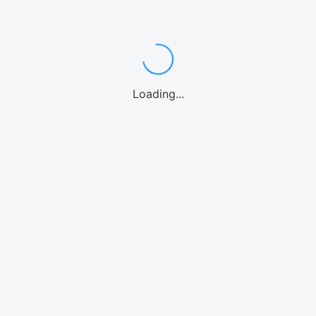
ンダイビング
カヤック
パドルボード
マリンオプション
シーウォーク
ウォーターパー
Loading...
海水族館
北谷
沖縄中部
糸満
南城市
宮古島
石垣島
北海道
リンアクティビティ
モデルプラン
体験
気温・気候
空港