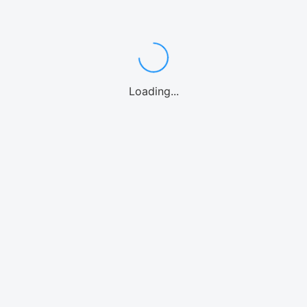
ンダイビング
カヤック
パドルボード
マリンオプション
シーウォーク
ウォーターパー
Loading...
海水族館
北谷
沖縄中部
糸満
南城市
宮古島
石垣島
北海道
リンアクティビティ
モデルプラン
体験
気温・気候
空港