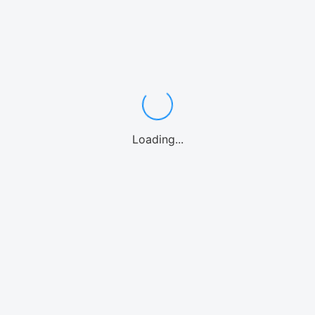
ワゴン・ミニバン7〜8名
中型・SUV
スポーツカー
高級車/外車
10名乗り
レンタカーよくある質問
カテゴリーからアクティビティを選ぶ
シュノーケル
体験ダイビング
パラセーリング
1日観光バス
釣り
ファンダイビング
カヤック
パドルボード
マリンオプション
シーウォーク
Loading...
ウォーターパーク
ホエールウォッチング
海水浴
ストリートカート
クルーズ
エリアからアクティビティを選ぶ
那覇
慶良間諸島
恩納村(青の洞窟)
北部(水納島/瀬底島/本部等)
美ら海水族館
北谷
沖縄中部
糸満
南城市
宮古島
石垣島
北海道
アクティビティよくある質問