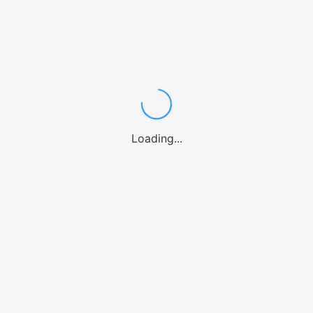
ワゴン・ミニバン7〜8名
中型・SUV
スポーツカー
高級車/外車
10名乗り
レンタカーよくある質問
カテゴリーからアクティビティを選ぶ
シュノーケル
体験ダイビング
パラセーリング
1日観光バス
釣り
ファンダイビング
カヤック
パドルボード
マリンオプション
シーウォーク
Loading...
ウォーターパーク
ホエールウォッチング
海水浴
ストリートカート
クルーズ
エリアからアクティビティを選ぶ
那覇
慶良間諸島
恩納村(青の洞窟)
北部(水納島/瀬底島/本部等)
美ら海水族館
北谷
沖縄中部
糸満
南城市
宮古島
石垣島
北海道
アクティビティよくある質問