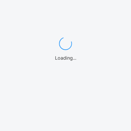
ワゴン・ミニバン7〜8名
中型・SUV
スポーツカー
高級車/外車
10名乗り
レンタカーよくある質問
カテゴリーからアクティビティを選ぶ
シュノーケル
体験ダイビング
パラセーリング
1日観光バス
釣り
ファンダイビング
カヤック
パドルボード
マリンオプション
シーウォーク
Loading...
ウォーターパーク
ホエールウォッチング
海水浴
ストリートカート
クルーズ
エリアからアクティビティを選ぶ
那覇
慶良間諸島
恩納村(青の洞窟)
北部(水納島/瀬底島/本部等)
美ら海水族館
北谷
沖縄中部
糸満
南城市
宮古島
石垣島
北海道
アクティビティよくある質問