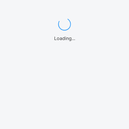
ンダイビング
カヤック
パドルボード
マリンオプション
シーウォーク
ウォーターパー
Loading...
海水族館
北谷
沖縄中部
糸満
南城市
宮古島
石垣島
北海道
リンアクティビティ
モデルプラン
体験
気温・気候
空港