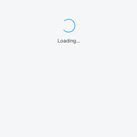
ンダイビング
カヤック
パドルボード
マリンオプション
シーウォーク
ウォーターパー
Loading...
海水族館
北谷
沖縄中部
糸満
南城市
宮古島
石垣島
北海道
リンアクティビティ
モデルプラン
体験
気温・気候
空港